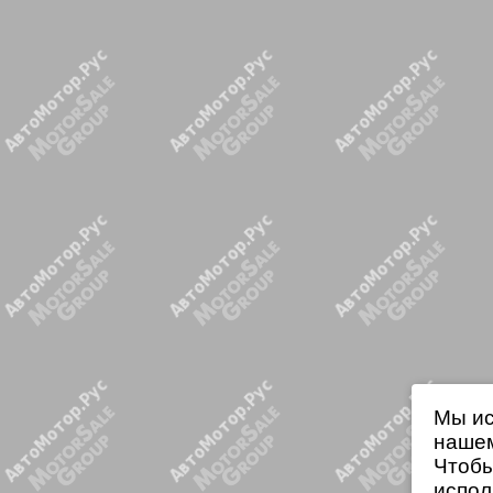
Мы ис
нашем
Чтобы
испол