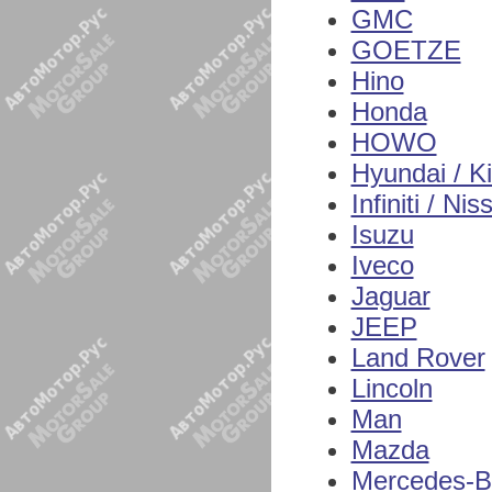
GMC
GOETZE
Hino
Honda
HOWO
Hyundai / K
Infiniti / Nis
Isuzu
Iveco
Jaguar
JEEP
Land Rover
Lincoln
Man
Mazda
Mercedes-B