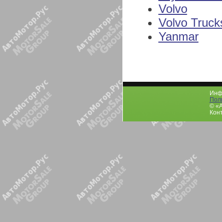
Volvo
Volvo Truck
Yanmar
Инфо
Пол
© «
Конт