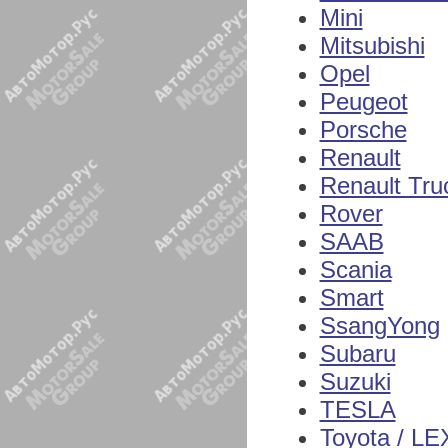
Mini
Mitsubishi
Opel
Peugeot
Porsche
Renault
Renault Tru
Rover
SAAB
Scania
Smart
SsangYong
Subaru
Suzuki
TESLA
Toyota / L