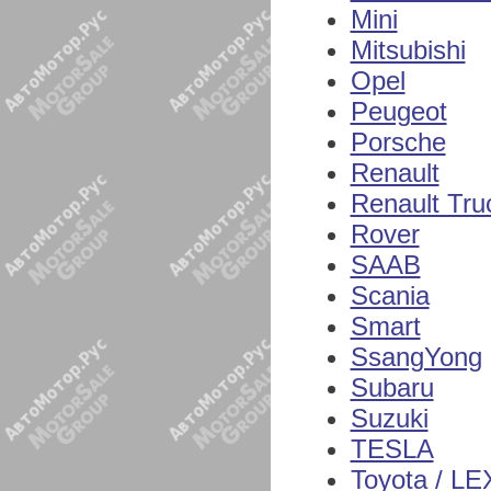
Mini
Mitsubishi
Opel
Peugeot
Porsche
Renault
Renault Tru
Rover
SAAB
Scania
Smart
SsangYong
Subaru
Suzuki
TESLA
Toyota / L