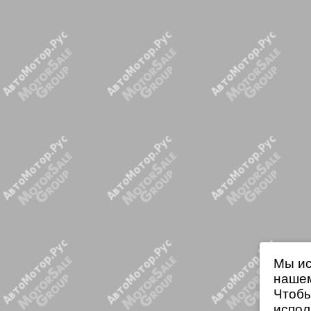
Мы ис
нашем
Чтобы
испол