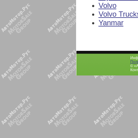
Volvo
Volvo Truck
Yanmar
Инфо
Пол
© «
Конт