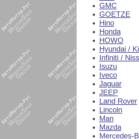
GMC
GOETZE
Hino
Honda
HOWO
Hyundai / K
Infiniti / Nis
Isuzu
Iveco
Jaguar
JEEP
Land Rover
Lincoln
Man
Mazda
Mercedes-B