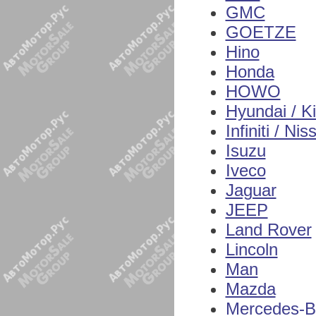
GMC
GOETZE
Hino
Honda
HOWO
Hyundai / K
Infiniti / Nis
Isuzu
Iveco
Jaguar
JEEP
Land Rover
Lincoln
Man
Mazda
Mercedes-B