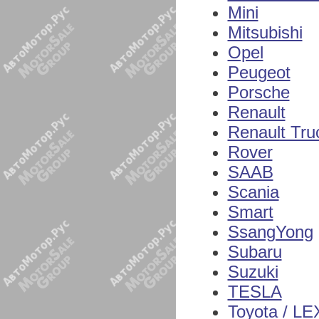
Mini
Mitsubishi
Opel
Peugeot
Porsche
Renault
Renault Tru
Rover
SAAB
Scania
Smart
SsangYong
Subaru
Suzuki
TESLA
Toyota / L