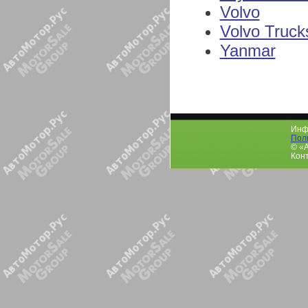
Volvo
Volvo Truck
Yanmar
Инфо
Пол
© «
Конт