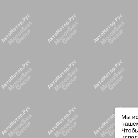
Мы ис
нашем
Чтобы
испол