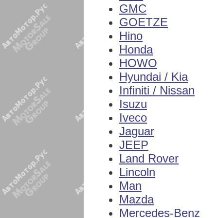
GMC
GOETZE
Hino
Honda
HOWO
Hyundai / Kia
Infiniti / Nissan
Isuzu
Iveco
Jaguar
JEEP
Land Rover
Lincoln
Man
Mazda
Mercedes-Benz