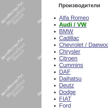
Производители
Alfa Romeo
Audi / VW
BMW
Cadillac
Chevrolet / Daewo
Chrysler
Citroen
Cummins
DAF
Daihatsu
Deutz
Dodge
FIAT
Ford