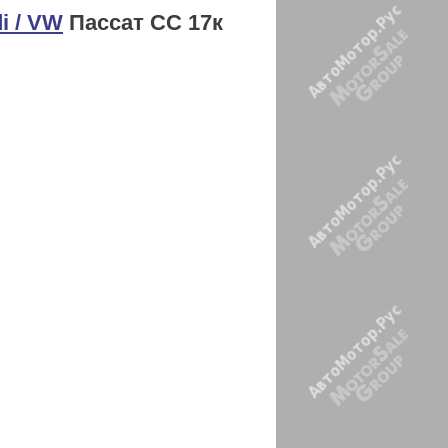
i / VW
Пассат СС 17к