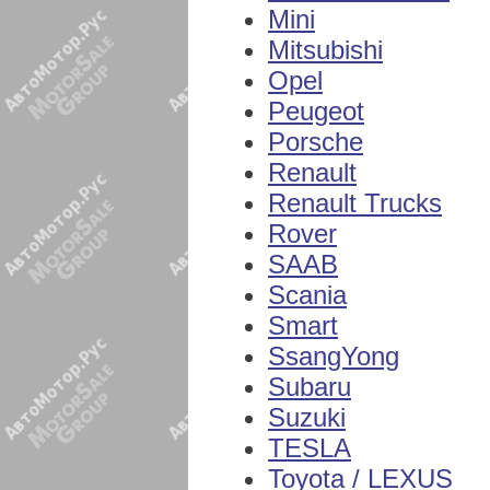
Mini
Mitsubishi
Opel
Peugeot
Porsche
Renault
Renault Trucks
Rover
SAAB
Scania
Smart
SsangYong
Subaru
Suzuki
TESLA
Toyota / LEXUS