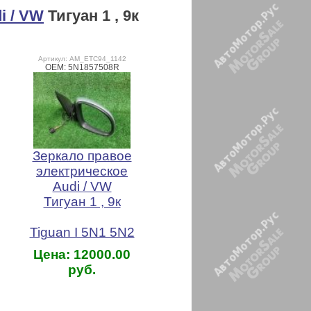
i / VW
Тигуан 1 , 9к
Артикул: AM_ETC94_1142
OEM: 5N1857508R
Зеркало правое
электрическое
Audi / VW
Тигуан 1 , 9к
Tiguan I 5N1 5N2
Цена: 12000.00
руб.