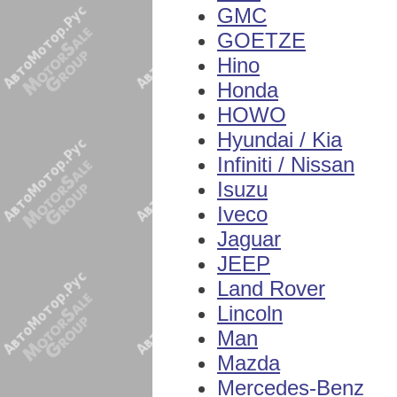
GMC
GOETZE
Hino
Honda
HOWO
Hyundai / Kia
Infiniti / Nissan
Isuzu
Iveco
Jaguar
JEEP
Land Rover
Lincoln
Man
Mazda
Mercedes-Benz