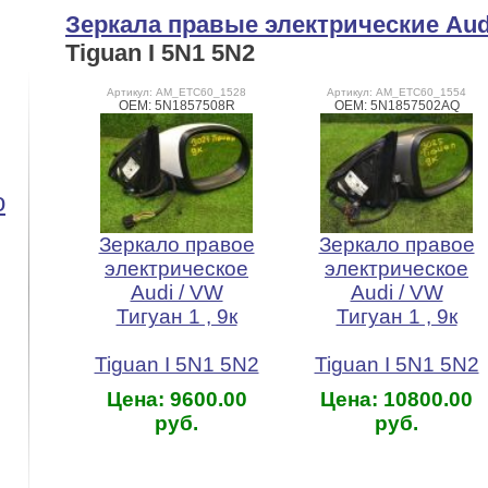
Зеркала правые электрические Aud
Tiguan I 5N1 5N2
Артикул: AM_ETC60_1528
Артикул: AM_ETC60_1554
OEM: 5N1857508R
OEM: 5N1857502AQ
o
Зеркало правое
Зеркало правое
электрическое
электрическое
Audi / VW
Audi / VW
Тигуан 1 , 9к
Тигуан 1 , 9к
Tiguan I 5N1 5N2
Tiguan I 5N1 5N2
Цена: 9600.00
Цена: 10800.00
руб.
руб.