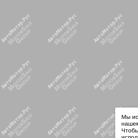
Мы ис
нашем
Чтобы
испол