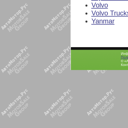
Volvo
Volvo Truck
Yanmar
Инфо
Пол
© «
Конт