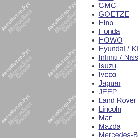
GMC
GOETZE
Hino
Honda
HOWO
Hyundai / K
Infiniti / Nis
Isuzu
Iveco
Jaguar
JEEP
Land Rover
Lincoln
Man
Mazda
Mercedes-B