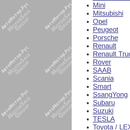
Mini
Mitsubishi
Opel
Peugeot
Porsche
Renault
Renault Tru
Rover
SAAB
Scania
Smart
SsangYong
Subaru
Suzuki
TESLA
Toyota / L