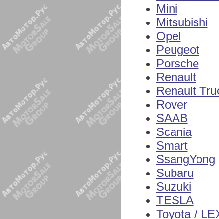
Mini
Mitsubishi
Opel
Peugeot
Porsche
Renault
Renault Tru
Rover
SAAB
Scania
Smart
SsangYong
Subaru
Suzuki
TESLA
Toyota / L