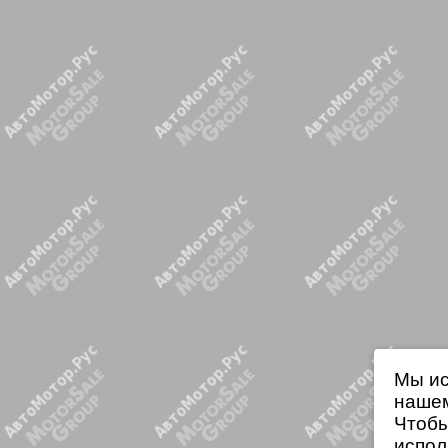
Мы ис
нашем
Чтобы
испол