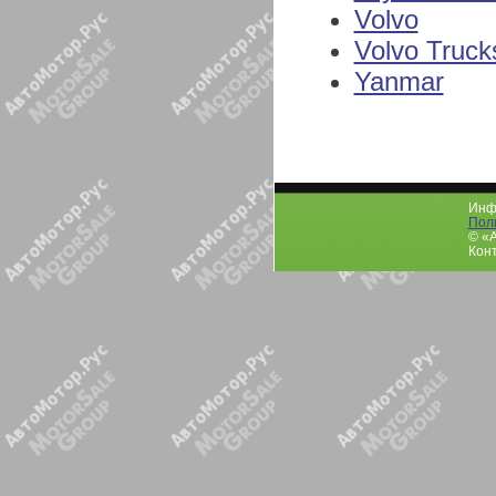
Volvo
Volvo Truck
Yanmar
Инфо
Пол
© «
Конт