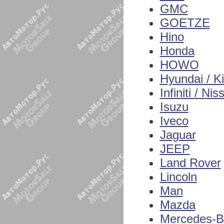
GMC
GOETZE
Hino
Honda
HOWO
Hyundai / K
Infiniti / Nis
Isuzu
Iveco
Jaguar
JEEP
Land Rover
Lincoln
Man
Mazda
Mercedes-B