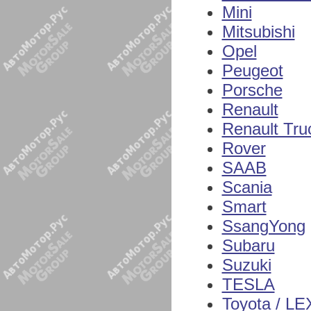
Mini
Mitsubishi
Opel
Peugeot
Porsche
Renault
Renault Tru
Rover
SAAB
Scania
Smart
SsangYong
Subaru
Suzuki
TESLA
Toyota / L