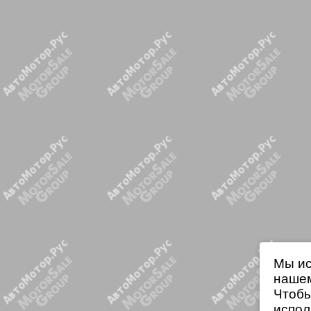
Мы ис
нашем
Чтобы
испол