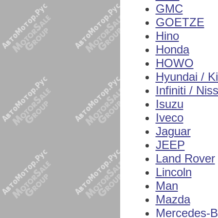
GMC
GOETZE
Hino
Honda
HOWO
Hyundai / K
Infiniti / Nis
Isuzu
Iveco
Jaguar
JEEP
Land Rover
Lincoln
Man
Mazda
Mercedes-B