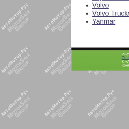
Volvo
Volvo Truck
Yanmar
Инфо
Пол
© «
Конт