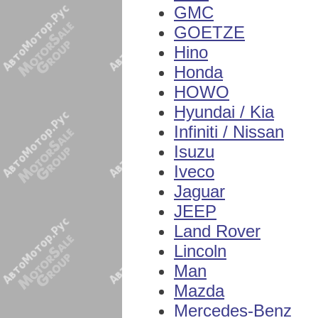
GMC
GOETZE
Hino
Honda
HOWO
Hyundai / Kia
Infiniti / Nissan
Isuzu
Iveco
Jaguar
JEEP
Land Rover
Lincoln
Man
Mazda
Mercedes-Benz