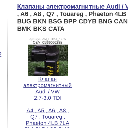
Клапаны электромагнитные Audi /
, A6 , A8 , Q7 , Touareg , Phaeton 4L
BUG BKN BSG BPP CDYB BNG CA
BMK BKS CATA
Артикул: AM_ETC51_1255
OEM: 059906628B
o
Клапан
электромагнитный
Audi / VW
2.7-3.0 TDI
A4 , A5 , A6 , A8 ,
Q7 , Touareg ,
Phaeton 4LB 7LA