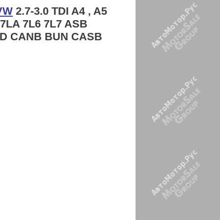
 VW
2.7-3.0 TDI A4 , A5
B 7LA 7L6 7L7 ASB
ND CANB BUN CASB