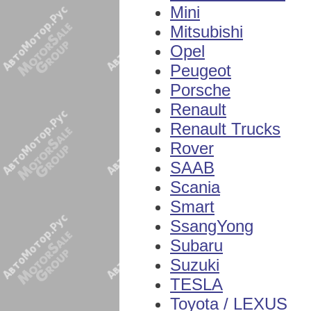
Mini
Mitsubishi
Opel
Peugeot
Porsche
Renault
Renault Trucks
Rover
SAAB
Scania
Smart
SsangYong
Subaru
Suzuki
TESLA
Toyota / LEXUS