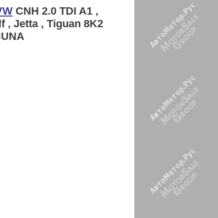
 VW
CNH 2.0 TDI A1 ,
lf , Jetta , Tiguan 8K2
CUNA