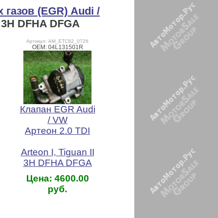
азов (EGR) Audi /
II 3H DFHA DFGA
Артикул: AM_ETC82_0726
OEM: 04L131501R
Клапан EGR Audi
/ VW
Артеон 2.0 TDI
Arteon I, Tiguan II
3H DFHA DFGA
Цена: 4600.00
руб.