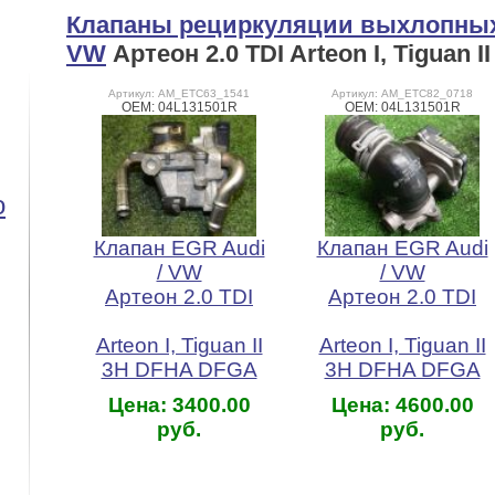
Клапаны рециркуляции выхлопных г
VW
Артеон 2.0 TDI Arteon I, Tiguan 
Артикул: AM_ETC63_1541
Артикул: AM_ETC82_0718
OEM: 04L131501R
OEM: 04L131501R
o
Клапан EGR Audi
Клапан EGR Audi
/ VW
/ VW
Артеон 2.0 TDI
Артеон 2.0 TDI
Arteon I, Tiguan II
Arteon I, Tiguan II
3H DFHA DFGA
3H DFHA DFGA
Цена: 3400.00
Цена: 4600.00
руб.
руб.