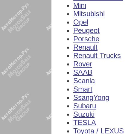
Mini
Mitsubishi
Opel
Peugeot
Porsche
Renault
Renault Trucks
Rover
SAAB
Scania
Smart
SsangYong
Subaru
Suzuki
TESLA
Toyota / LEXUS