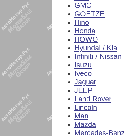
GMC
GOETZE
Hino
Honda
HOWO
Hyundai / Kia
Infiniti / Nissan
Isuzu
Iveco
Jaguar
JEEP
Land Rover
Lincoln
Man
Mazda
Mercedes-Benz