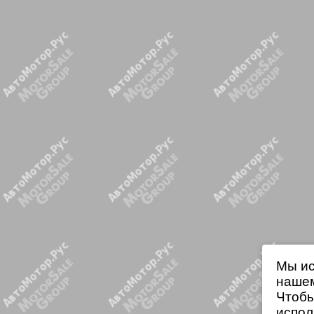
Мы ис
нашем
Чтобы
испол