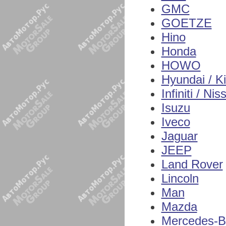
GMC
GOETZE
Hino
Honda
HOWO
Hyundai / K
Infiniti / Nis
Isuzu
Iveco
Jaguar
JEEP
Land Rover
Lincoln
Man
Mazda
Mercedes-B