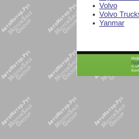
Volvo
Volvo Truck
Yanmar
Инфо
Пол
© «
Конт