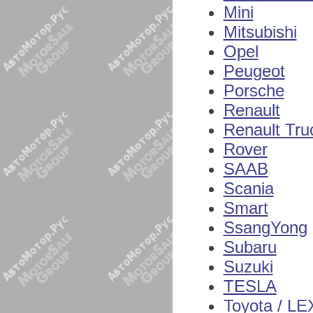
Mini
Mitsubishi
Opel
Peugeot
Porsche
Renault
Renault Tru
Rover
SAAB
Scania
Smart
SsangYong
Subaru
Suzuki
TESLA
Toyota / L