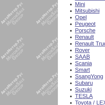
Mini
Mitsubishi
Opel
Peugeot
Porsche
Renault
Renault Tru
Rover
SAAB
Scania
Smart
SsangYong
Subaru
Suzuki
TESLA
Toyota / L