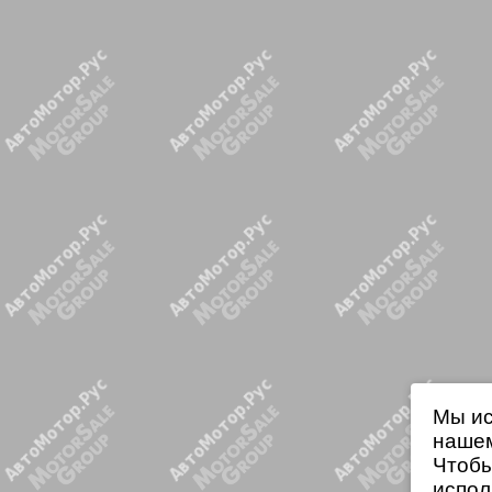
Мы ис
нашем
Чтобы
испол