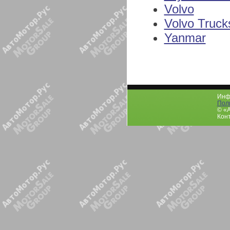
Volvo
Volvo Truck
Yanmar
Инфо
Пол
© «
Конт