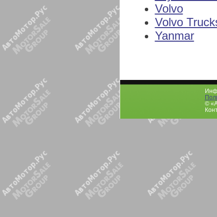
Volvo
Volvo Truck
Yanmar
Инфо
Пол
© «
Конт