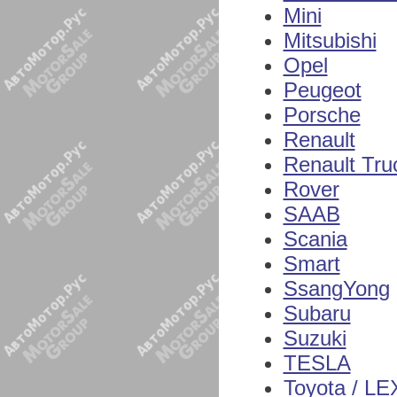
Mini
Mitsubishi
Opel
Peugeot
Porsche
Renault
Renault Tru
Rover
SAAB
Scania
Smart
SsangYong
Subaru
Suzuki
TESLA
Toyota / L