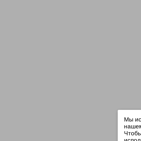
Мы ис
нашем
Чтобы
испол