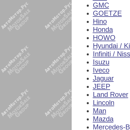
GMC
GOETZE
Hino
Honda
HOWO
Hyundai / K
Infiniti / Nis
Isuzu
Iveco
Jaguar
JEEP
Land Rover
Lincoln
Man
Mazda
Mercedes-B