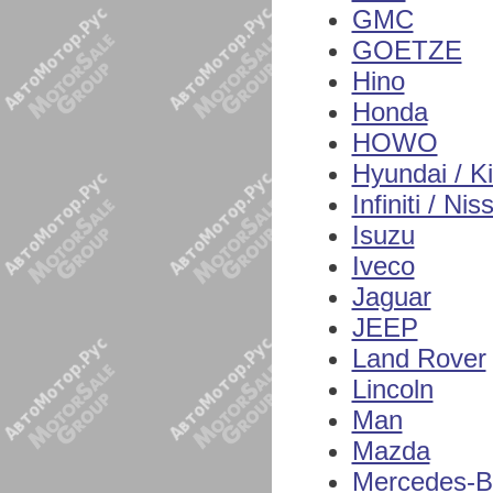
GMC
GOETZE
Hino
Honda
HOWO
Hyundai / K
Infiniti / Nis
Isuzu
Iveco
Jaguar
JEEP
Land Rover
Lincoln
Man
Mazda
Mercedes-B