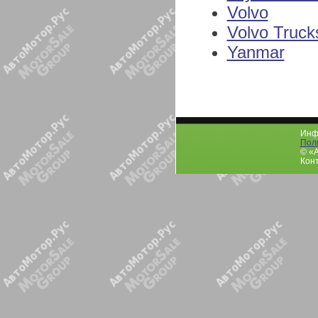
Volvo
Volvo Truck
Yanmar
Инфо
Пол
© «
Конт