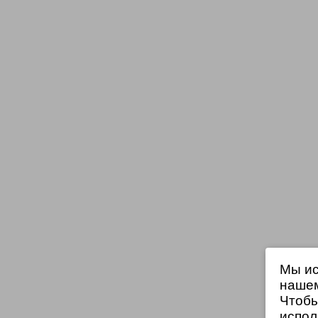
Мы ис
нашем
Чтобы
испол