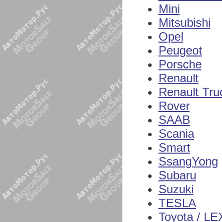
Mini
Mitsubishi
Opel
Peugeot
Porsche
Renault
Renault Tru
Rover
SAAB
Scania
Smart
SsangYong
Subaru
Suzuki
TESLA
Toyota / L