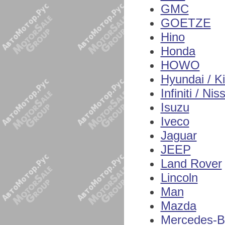
GMC
GOETZE
Hino
Honda
HOWO
Hyundai / K
Infiniti / Nis
Isuzu
Iveco
Jaguar
JEEP
Land Rover
Lincoln
Man
Mazda
Mercedes-B