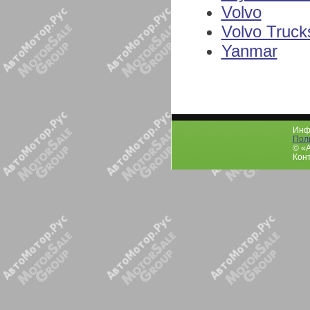
Volvo
Volvo Truck
Yanmar
Инфо
Пол
© «
Конт