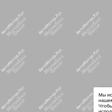
Мы ис
нашем
Чтобы
испол