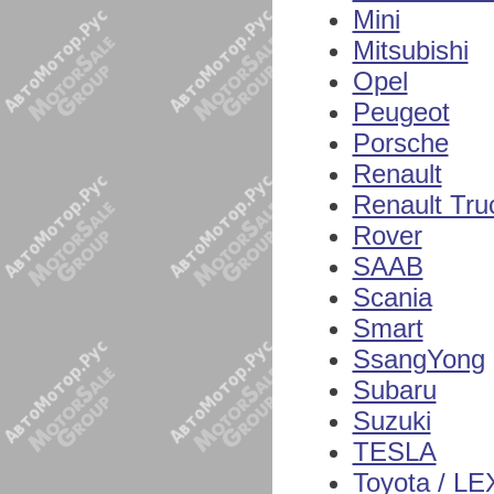
Mini
Mitsubishi
Opel
Peugeot
Porsche
Renault
Renault Tru
Rover
SAAB
Scania
Smart
SsangYong
Subaru
Suzuki
TESLA
Toyota / L