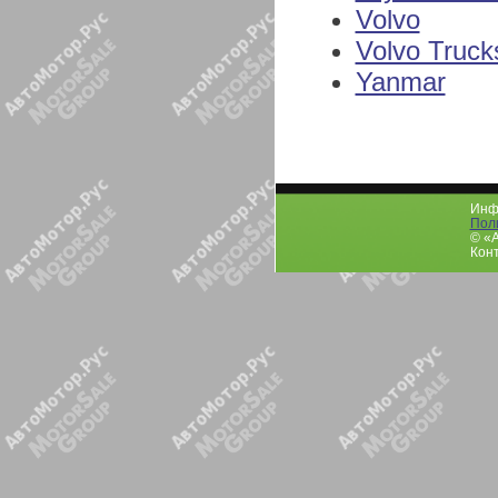
Volvo
Volvo Truck
Yanmar
Инфо
Пол
© «
Конт