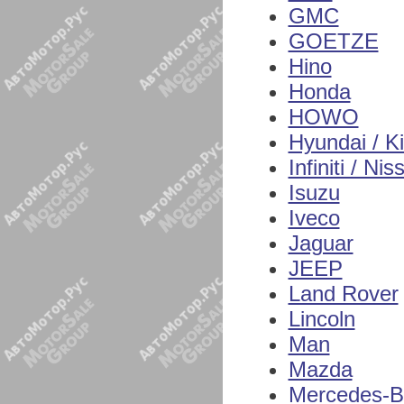
GMC
GOETZE
Hino
Honda
HOWO
Hyundai / K
Infiniti / Nis
Isuzu
Iveco
Jaguar
JEEP
Land Rover
Lincoln
Man
Mazda
Mercedes-B