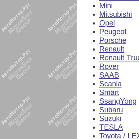
Mini
Mitsubishi
Opel
Peugeot
Porsche
Renault
Renault Tru
Rover
SAAB
Scania
Smart
SsangYong
Subaru
Suzuki
TESLA
Toyota / L