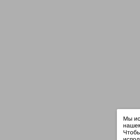
Мы ис
нашем
Чтобы
испол