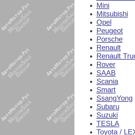
Mini
Mitsubishi
Opel
Peugeot
Porsche
Renault
Renault Tru
Rover
SAAB
Scania
Smart
SsangYong
Subaru
Suzuki
TESLA
Toyota / L