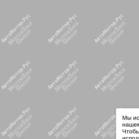
Мы ис
нашем
Чтобы
испол