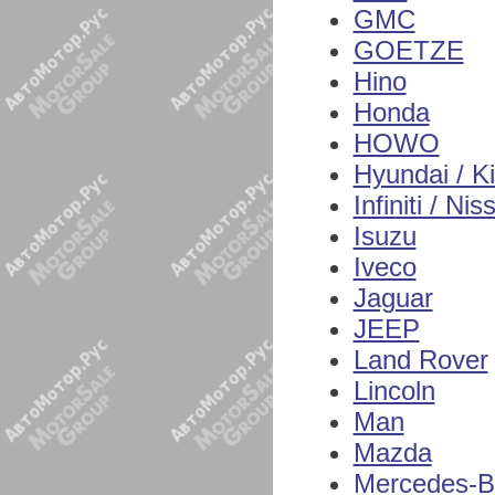
GMC
GOETZE
Hino
Honda
HOWO
Hyundai / K
Infiniti / Nis
Isuzu
Iveco
Jaguar
JEEP
Land Rover
Lincoln
Man
Mazda
Mercedes-B