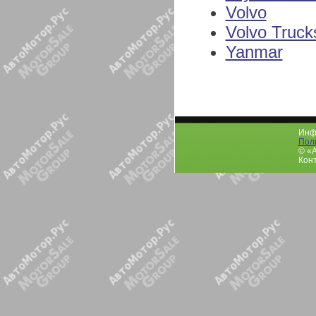
Volvo
Volvo Truck
Yanmar
Инфо
Пол
© «
Конт