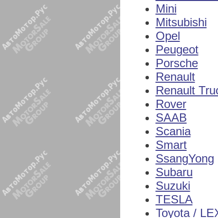
Mini
Mitsubishi
Opel
Peugeot
Porsche
Renault
Renault Tru
Rover
SAAB
Scania
Smart
SsangYong
Subaru
Suzuki
TESLA
Toyota / L