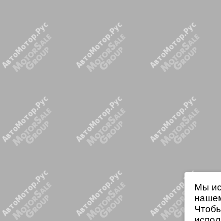
Мы ис
нашем
Чтобы
испол