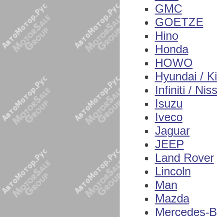
GMC
GOETZE
Hino
Honda
HOWO
Hyundai / K
Infiniti / Nis
Isuzu
Iveco
Jaguar
JEEP
Land Rover
Lincoln
Man
Mazda
Mercedes-B