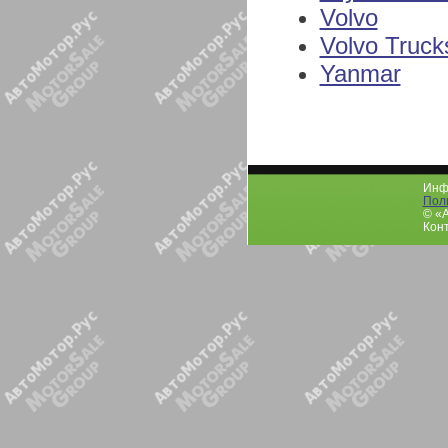
Volvo
Volvo Truck
Yanmar
Инфо
Пол
© «
Конт