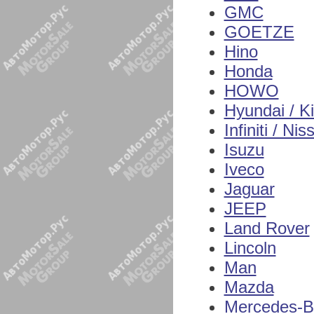
GMC
GOETZE
Hino
Honda
HOWO
Hyundai / K
Infiniti / Nis
Isuzu
Iveco
Jaguar
JEEP
Land Rover
Lincoln
Man
Mazda
Mercedes-B