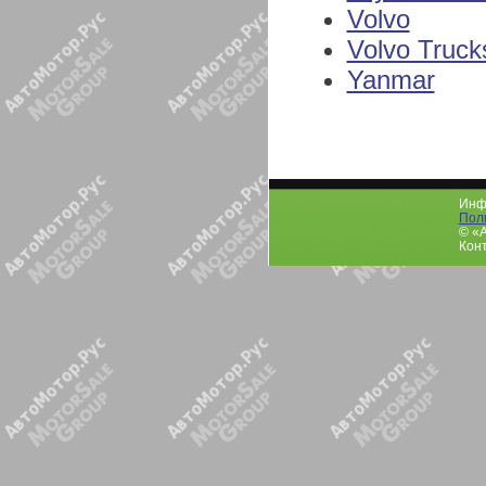
Volvo
Volvo Truck
Yanmar
Инфо
Пол
© «
Конт