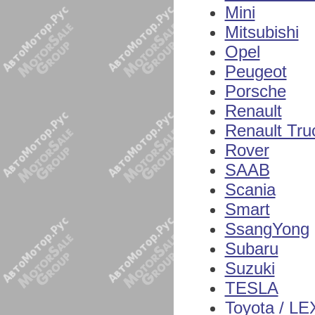
Mini
Mitsubishi
Opel
Peugeot
Porsche
Renault
Renault Tru
Rover
SAAB
Scania
Smart
SsangYong
Subaru
Suzuki
TESLA
Toyota / L