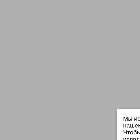
Мы ис
нашем
Чтобы
испол