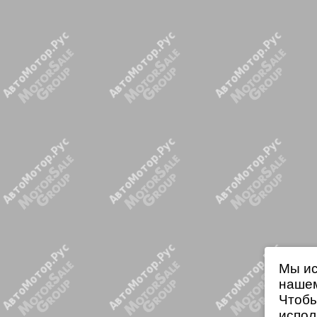
Мы ис
нашем
Чтобы
испол