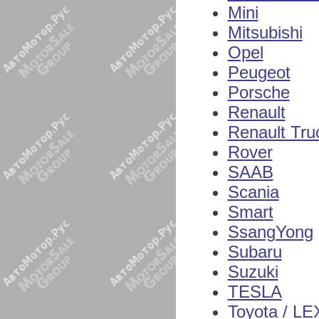
Mini
Mitsubishi
Opel
Peugeot
Porsche
Renault
Renault Tru
Rover
SAAB
Scania
Smart
SsangYong
Subaru
Suzuki
TESLA
Toyota / L