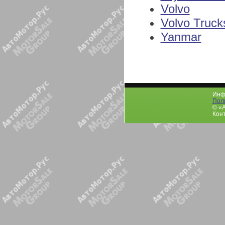
Volvo
Volvo Truck
Yanmar
Инфо
Пол
© «
Конт