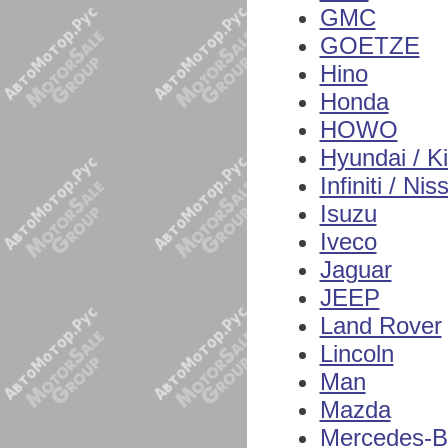
GMC
GOETZE
Hino
Honda
HOWO
Hyundai / K
Infiniti / Nis
Isuzu
Iveco
Jaguar
JEEP
Land Rover
Lincoln
Man
Mazda
Mercedes-B