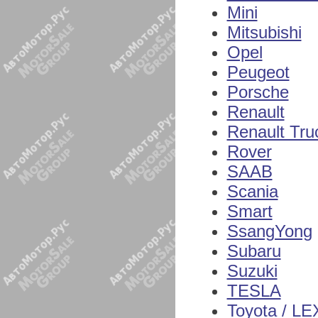
Mini
Mitsubishi
Opel
Peugeot
Porsche
Renault
Renault Tru
Rover
SAAB
Scania
Smart
SsangYong
Subaru
Suzuki
TESLA
Toyota / L