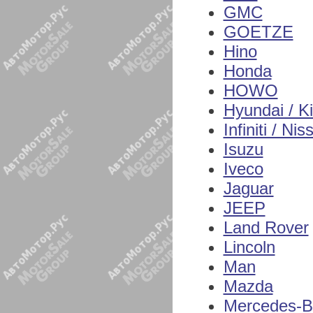
GMC
GOETZE
Hino
Honda
HOWO
Hyundai / K
Infiniti / Nis
Isuzu
Iveco
Jaguar
JEEP
Land Rover
Lincoln
Man
Mazda
Mercedes-B