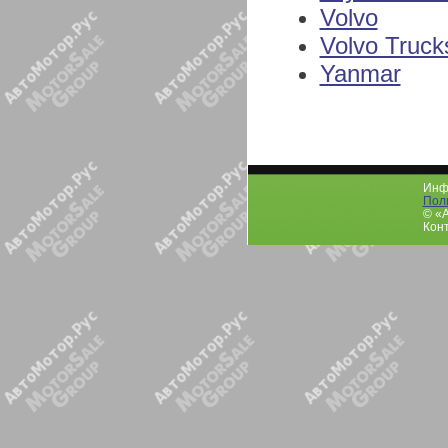
Volvo
Volvo Truck
Yanmar
Инфо
Пол
© «
Конт