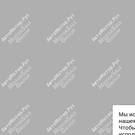
Мы ис
нашем
Чтобы
испол