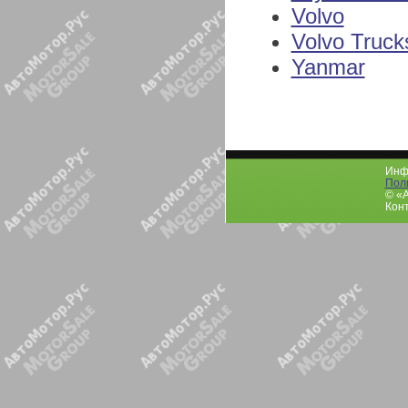
Volvo
Volvo Truck
Yanmar
Инфо
Пол
© «
Конт