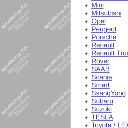
Mini
Mitsubishi
Opel
Peugeot
Porsche
Renault
Renault Tru
Rover
SAAB
Scania
Smart
SsangYong
Subaru
Suzuki
TESLA
Toyota / L