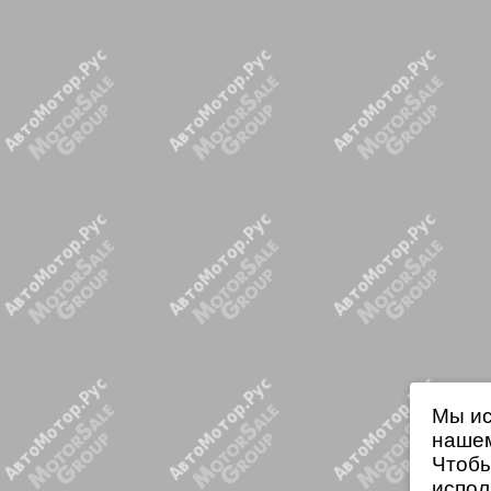
Мы ис
нашем
Чтобы
испол