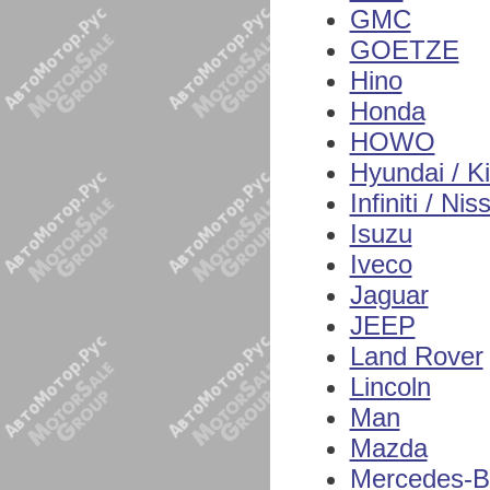
GMC
GOETZE
Hino
Honda
HOWO
Hyundai / K
Infiniti / Nis
Isuzu
Iveco
Jaguar
JEEP
Land Rover
Lincoln
Man
Mazda
Mercedes-B