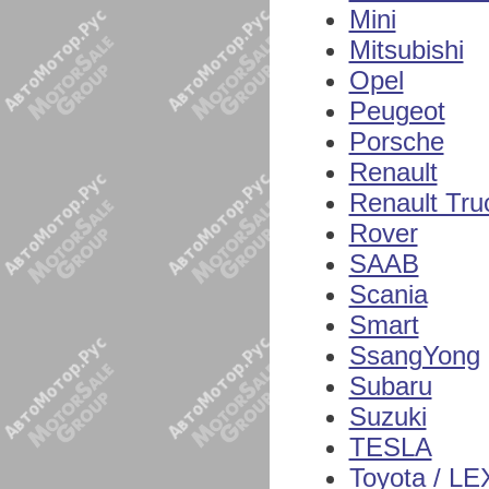
Mini
Mitsubishi
Opel
Peugeot
Porsche
Renault
Renault Tru
Rover
SAAB
Scania
Smart
SsangYong
Subaru
Suzuki
TESLA
Toyota / L