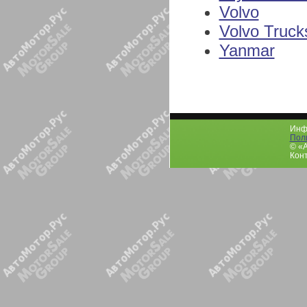
Volvo
Volvo Truck
Yanmar
Инфо
Пол
© «
Конт