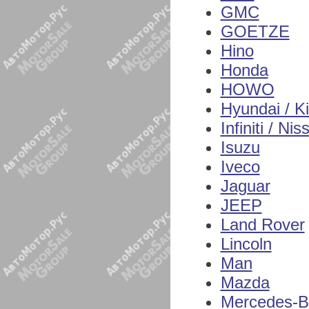
GMC
GOETZE
Hino
Honda
HOWO
Hyundai / K
Infiniti / Nis
Isuzu
Iveco
Jaguar
JEEP
Land Rover
Lincoln
Man
Mazda
Mercedes-B