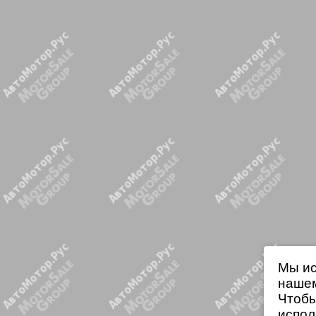
Мы ис
нашем
Чтобы
испол