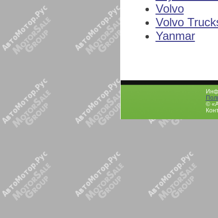
Volvo
Volvo Truck
Yanmar
Инфо
Пол
© «
Конт