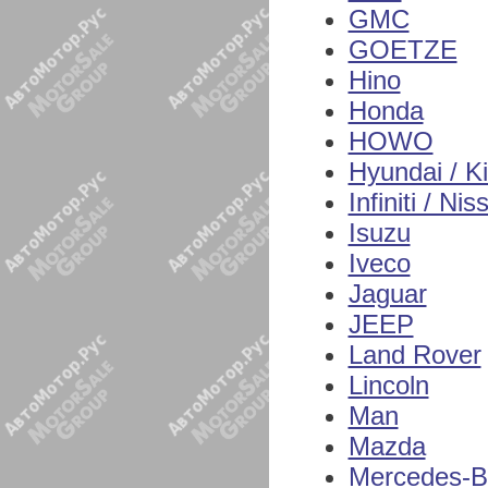
GMC
GOETZE
Hino
Honda
HOWO
Hyundai / K
Infiniti / Nis
Isuzu
Iveco
Jaguar
JEEP
Land Rover
Lincoln
Man
Mazda
Mercedes-B