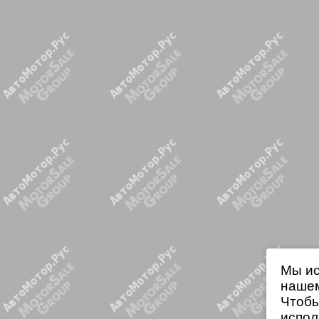
Мы ис
нашем
Чтобы
испол