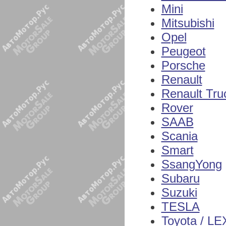
Mini
Mitsubishi
Opel
Peugeot
Porsche
Renault
Renault Tru
Rover
SAAB
Scania
Smart
SsangYong
Subaru
Suzuki
TESLA
Toyota / L