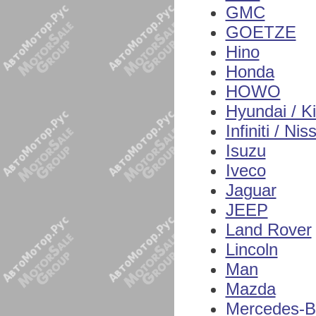
GMC
GOETZE
Hino
Honda
HOWO
Hyundai / K
Infiniti / Nis
Isuzu
Iveco
Jaguar
JEEP
Land Rover
Lincoln
Man
Mazda
Mercedes-B