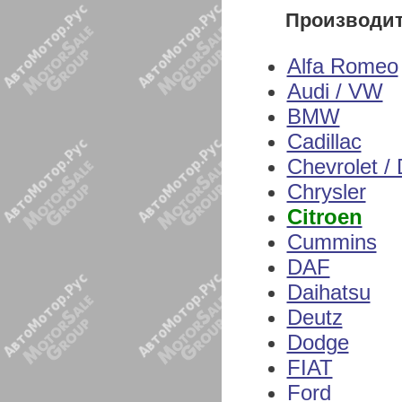
Производи
Alfa Romeo
Audi / VW
BMW
Cadillac
Chevrolet /
Chrysler
Citroen
Cummins
DAF
Daihatsu
Deutz
Dodge
FIAT
Ford