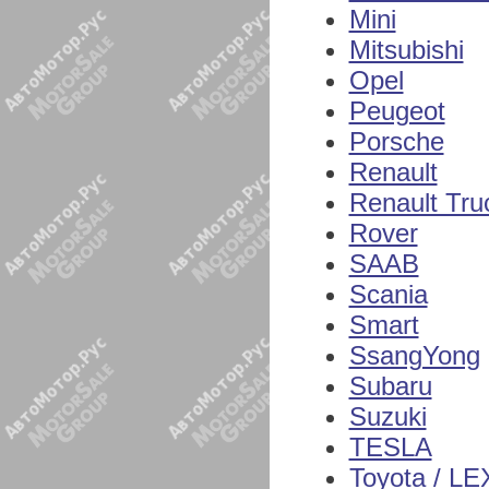
Mini
Mitsubishi
Opel
Peugeot
Porsche
Renault
Renault Tru
Rover
SAAB
Scania
Smart
SsangYong
Subaru
Suzuki
TESLA
Toyota / L