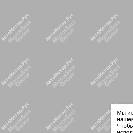
Мы ис
нашем
Чтобы
испол