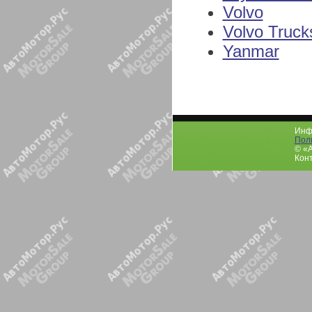
Volvo
Volvo Truck
Yanmar
Инфо
Пол
© «
Конт