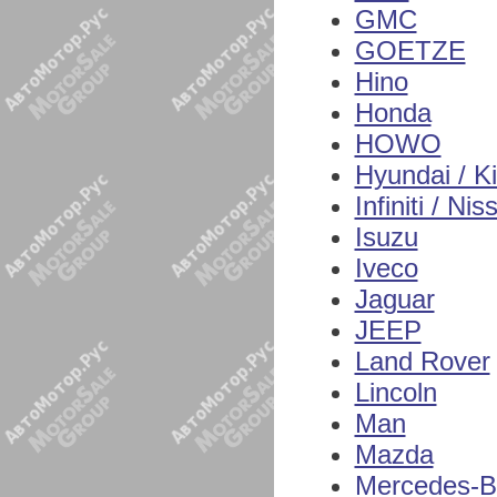
GMC
GOETZE
Hino
Honda
HOWO
Hyundai / K
Infiniti / Nis
Isuzu
Iveco
Jaguar
JEEP
Land Rover
Lincoln
Man
Mazda
Mercedes-B