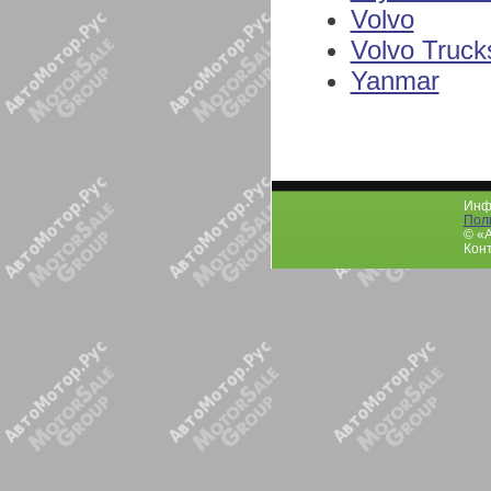
Volvo
Volvo Truck
Yanmar
Инфо
Пол
© «
Конт