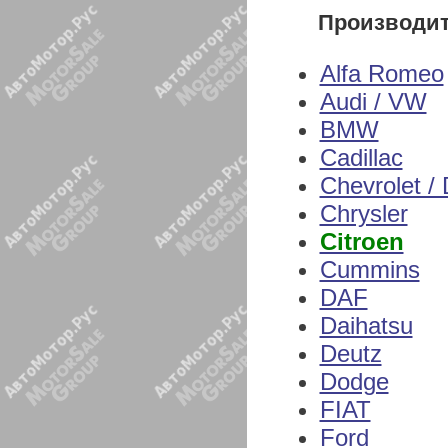
Производи
Alfa Romeo
Audi / VW
BMW
Cadillac
Chevrolet /
Chrysler
Citroen
Cummins
DAF
Daihatsu
Deutz
Dodge
FIAT
Ford