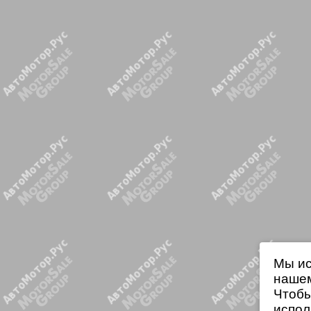
Мы ис
нашем
Чтобы
испол