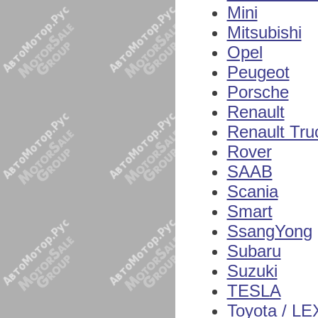
Mini
Mitsubishi
Opel
Peugeot
Porsche
Renault
Renault Tru
Rover
SAAB
Scania
Smart
SsangYong
Subaru
Suzuki
TESLA
Toyota / L