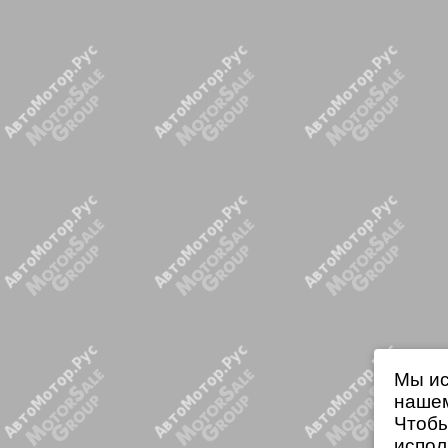
Мы ис
нашем
Чтобы
испол