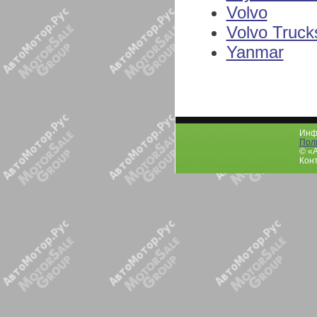
Volvo
Volvo Truck
Yanmar
Инфо
Пол
© «
Конт