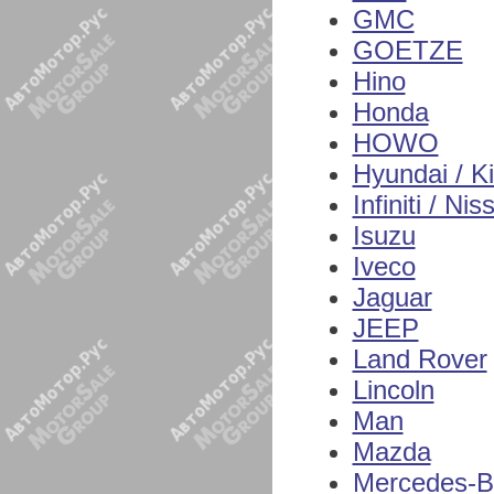
GMC
GOETZE
Hino
Honda
HOWO
Hyundai / K
Infiniti / Nis
Isuzu
Iveco
Jaguar
JEEP
Land Rover
Lincoln
Man
Mazda
Mercedes-B