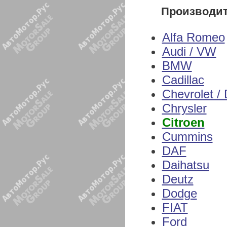
Производи
Alfa Romeo
Audi / VW
BMW
Cadillac
Chevrolet /
Chrysler
Citroen
Cummins
DAF
Daihatsu
Deutz
Dodge
FIAT
Ford