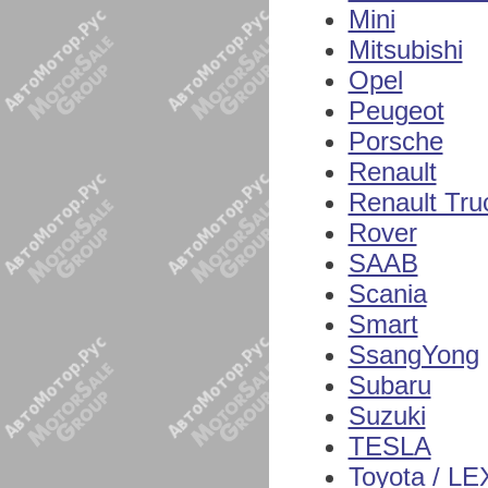
Mini
Mitsubishi
Opel
Peugeot
Porsche
Renault
Renault Tru
Rover
SAAB
Scania
Smart
SsangYong
Subaru
Suzuki
TESLA
Toyota / L