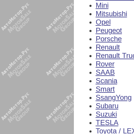
Mini
Mitsubishi
Opel
Peugeot
Porsche
Renault
Renault Tru
Rover
SAAB
Scania
Smart
SsangYong
Subaru
Suzuki
TESLA
Toyota / L