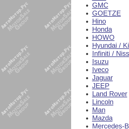
GMC
GOETZE
Hino
Honda
HOWO
Hyundai / K
Infiniti / Nis
Isuzu
Iveco
Jaguar
JEEP
Land Rover
Lincoln
Man
Mazda
Mercedes-B