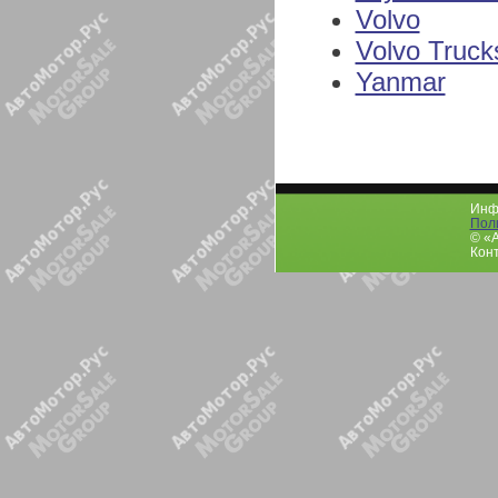
Volvo
Volvo Truck
Yanmar
Инфо
Пол
© «
Конт