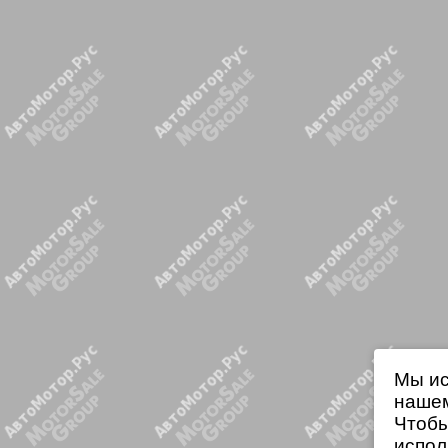
Мы ис
нашем
Чтобы
испол