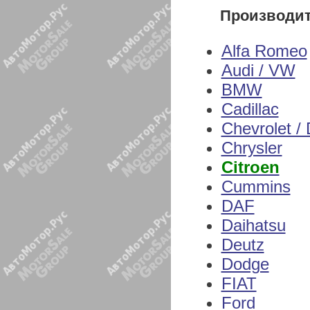
Производи
Alfa Romeo
Audi / VW
BMW
Cadillac
Chevrolet /
Chrysler
Citroen
Cummins
DAF
Daihatsu
Deutz
Dodge
FIAT
Ford