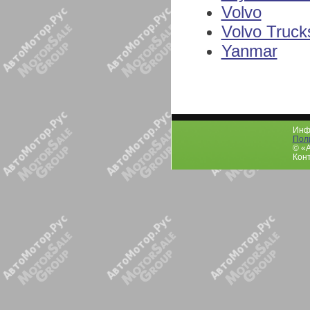
Volvo
Volvo Truck
Yanmar
Инфо
Пол
© «
Конт