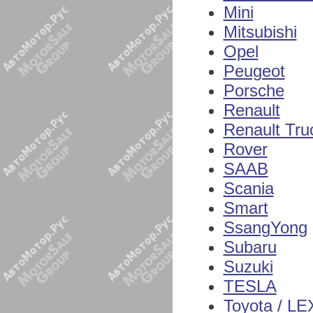
Mini
Mitsubishi
Opel
Peugeot
Porsche
Renault
Renault Tru
Rover
SAAB
Scania
Smart
SsangYong
Subaru
Suzuki
TESLA
Toyota / L