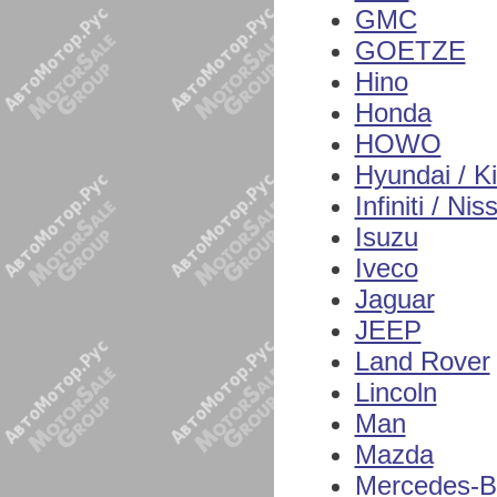
GMC
GOETZE
Hino
Honda
HOWO
Hyundai / K
Infiniti / Nis
Isuzu
Iveco
Jaguar
JEEP
Land Rover
Lincoln
Man
Mazda
Mercedes-B