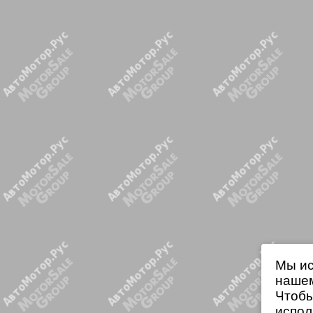
Мы ис
нашем
Чтобы
испол