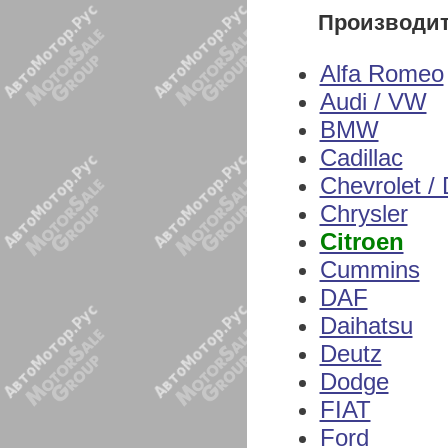
Производи
Alfa Romeo
Audi / VW
BMW
Cadillac
Chevrolet /
Chrysler
Citroen
Cummins
DAF
Daihatsu
Deutz
Dodge
FIAT
Ford