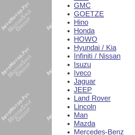
GMC
GOETZE
Hino
Honda
HOWO
Hyundai / Kia
Infiniti / Nissan
Isuzu
Iveco
Jaguar
JEEP
Land Rover
Lincoln
Man
Mazda
Mercedes-Benz