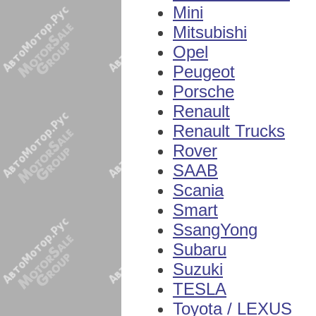
Mini
Mitsubishi
Opel
Peugeot
Porsche
Renault
Renault Trucks
Rover
SAAB
Scania
Smart
SsangYong
Subaru
Suzuki
TESLA
Toyota / LEXUS