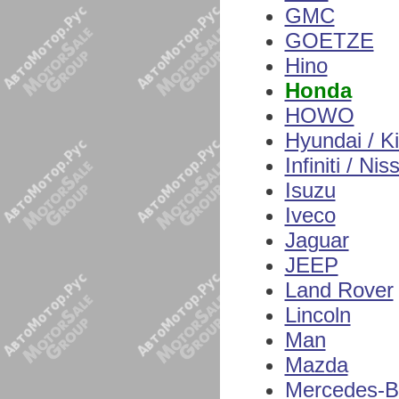
GMC
GOETZE
Hino
Honda
HOWO
Hyundai / K
Infiniti / Nis
Isuzu
Iveco
Jaguar
JEEP
Land Rover
Lincoln
Man
Mazda
Mercedes-B