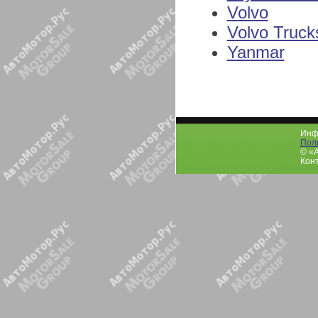
Volvo
Volvo Truck
Yanmar
Инфо
Пол
© «
Конт