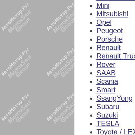
Mini
Mitsubishi
Opel
Peugeot
Porsche
Renault
Renault Tru
Rover
SAAB
Scania
Smart
SsangYong
Subaru
Suzuki
TESLA
Toyota / L