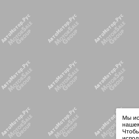
Мы ис
нашем
Чтобы
испол