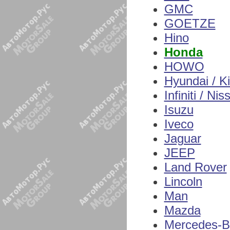
GMC
GOETZE
Hino
Honda
HOWO
Hyundai / K
Infiniti / Nis
Isuzu
Iveco
Jaguar
JEEP
Land Rover
Lincoln
Man
Mazda
Mercedes-B