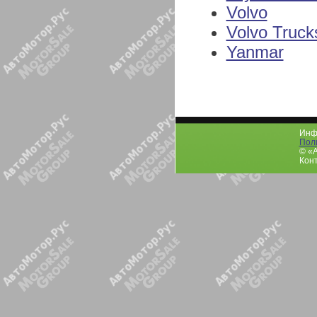
Volvo
Volvo Truck
Yanmar
Инфо
Пол
© «
Конт