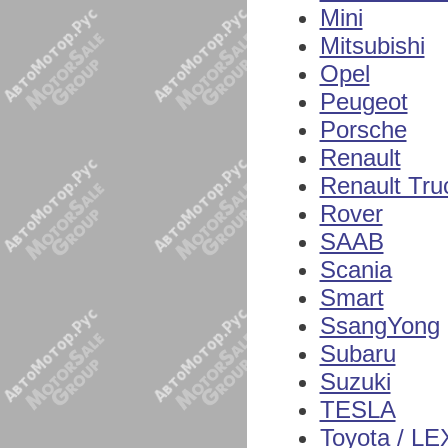
Mini
Mitsubishi
Opel
Peugeot
Porsche
Renault
Renault Tru
Rover
SAAB
Scania
Smart
SsangYong
Subaru
Suzuki
TESLA
Toyota / L