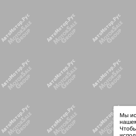
Мы ис
нашем
Чтобы
испол