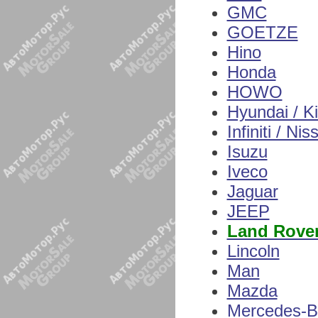
GMC
GOETZE
Hino
Honda
HOWO
Hyundai / K
Infiniti / Nis
Isuzu
Iveco
Jaguar
JEEP
Land Rove
Lincoln
Man
Mazda
Mercedes-B