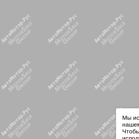
Мы ис
нашем
Чтобы
испол