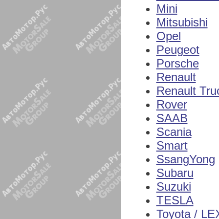
Mini
Mitsubishi
Opel
Peugeot
Porsche
Renault
Renault Tru
Rover
SAAB
Scania
Smart
SsangYong
Subaru
Suzuki
TESLA
Toyota / L