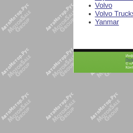
Volvo
Volvo Truck
Yanmar
Инфо
Пол
© «
Конт